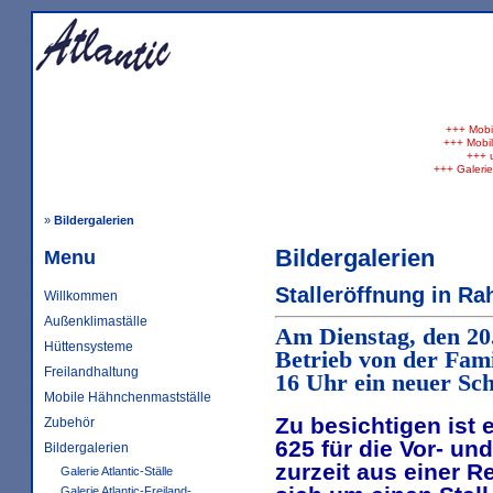
+++
Mobil
+++
Mobil
+++
u
+++
Galerie 
»
Bildergalerien
Bildergalerien
Menu
Stalleröffnung in R
Willkommen
Außenklimaställe
Am Dienstag, den 20
Hüttensysteme
Betrieb von der Fami
Freilandhaltung
16 Uhr ein neuer Sch
Mobile Hähnchenmastställe
Zu besichtigen ist 
Zubehör
625 für die Vor- un
Bildergalerien
zurzeit aus einer R
Galerie Atlantic-Ställe
Galerie Atlantic-Freiland-