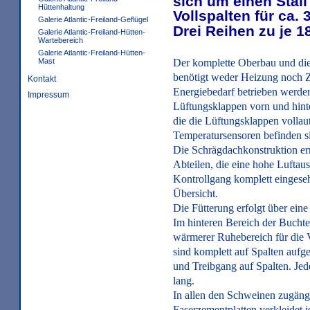
sich um einen Stall
Hüttenhaltung
Vollspalten für ca.
Galerie Atlantic-Freiland-Geflügel
Drei Reihen zu je 1
Galerie Atlantic-Freiland-Hütten-
Wartebereich
Galerie Atlantic-Freiland-Hütten-
Der komplette Oberbau und die 
Mast
benötigt weder Heizung noch 
Kontakt
Energiebedarf betrieben werden
Impressum
Lüftungsklappen vorn und hinte
die die Lüftungsklappen vollau
Temperatursensoren befinden s
Die Schrägdachkonstruktion erm
Abteilen, die eine hohe Luftau
Kontrollgang komplett eingeseh
Übersicht.
Die Fütterung erfolgt über eine
Im hinteren Bereich der Buchte
wärmerer Ruhebereich für die 
sind komplett auf Spalten aufge
und Treibgang auf Spalten. Jed
lang.
In allen den Schweinen zugäng
Faserzementplatten verkleidet 