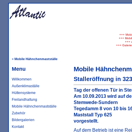
+++
Mobil
+++
Mobil
+++
u
+++
Galerie 
»
Mobile Hähnchenmastställe
Mobile Hähnchenma
Menu
Stalleröffnung in 3
Willkommen
Außenklimaställe
Tag der offenen Tür in St
Hüttensysteme
Am 10.09.2013 wird auf d
Freilandhaltung
Stemwede-Sundern
Mobile Hähnchenmastställe
Tegedamm 8 von 10 bis 16
Zubehör
Maststall Typ 625
Bildergalerien
vorgestellt.
Kontakt
Auf dem Betrieb ist eine Re